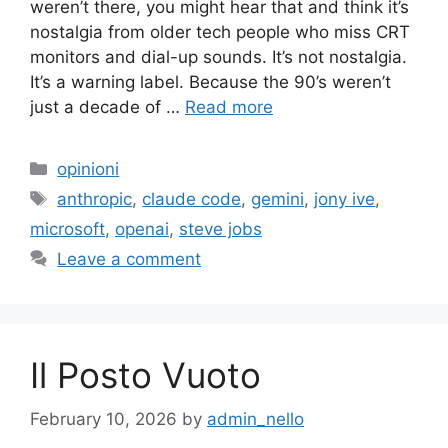
weren’t there, you might hear that and think it’s
nostalgia from older tech people who miss CRT
monitors and dial-up sounds. It’s not nostalgia.
It’s a warning label. Because the 90’s weren’t
just a decade of …
Read more
Categories
opinioni
Tags
anthropic
,
claude code
,
gemini
,
jony ive
,
microsoft
,
openai
,
steve jobs
Leave a comment
Il Posto Vuoto
February 10, 2026
by
admin_nello