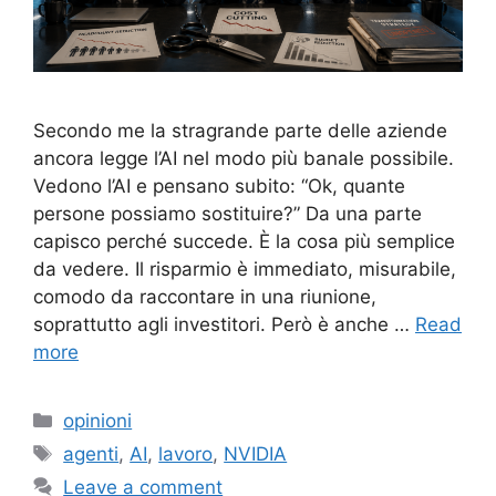
Secondo me la stragrande parte delle aziende
ancora legge l’AI nel modo più banale possibile.
Vedono l’AI e pensano subito: “Ok, quante
persone possiamo sostituire?” Da una parte
capisco perché succede. È la cosa più semplice
da vedere. Il risparmio è immediato, misurabile,
comodo da raccontare in una riunione,
soprattutto agli investitori. Però è anche …
Read
more
Categories
opinioni
Tags
agenti
,
AI
,
lavoro
,
NVIDIA
Leave a comment