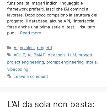
funzionalità, magari indichi linguaggio e
framework preferiti, lasci che l’AI cominci a
lavorare. Dopo poco compaiono la struttura del
progetto, il database, alcune API, l’interfaccia,
forse anche una prima serie di test. Il risultato
può …
Read more
Categories
AI
,
opinioni
,
progetti
Tags
AGILE
,
AI
,
BMAD
,
dev tools
,
LLM
,
progetti
,
project engineering
,
prompt engineering
,
storie
,
vibecoding
Leave a comment
L’AI da sola non basta: